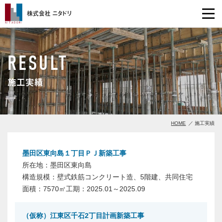
株式会社 ニタドリ
RESULT
施工実績
HOME
施工実績
墨田区東向島１丁目ＰＪ新築工事
墨田区東向島
壁式鉄筋コンクリート造、5階建、共同住宅
7570㎡
2025.01～2025.09
（仮称）江東区千石2丁目計画新築工事