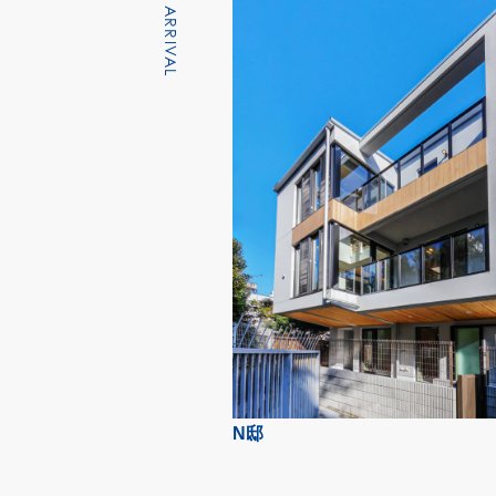
NEW ARRIVAL
N邸