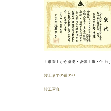
工事着工から基礎・躯体工事・仕上
竣工までの道のり
竣工写真