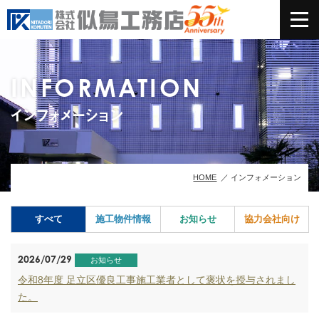
INFORMATION
インフォメーション
HOME
インフォメーション
すべて
施工物件
情報
お知らせ
協力会社
向け
2026/07/29
お知らせ
令和8年度 足立区優良工事施工業者として褒状を授与されまし
た。