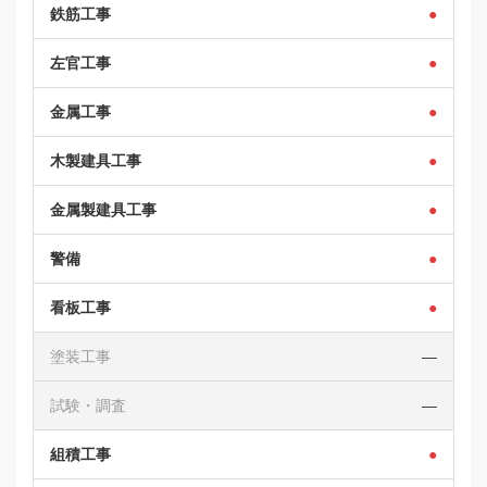
鉄筋工事
●
左官工事
●
金属工事
●
木製建具工事
●
金属製建具工事
●
警備
●
看板工事
●
塗装工事
―
試験・調査
―
組積工事
●