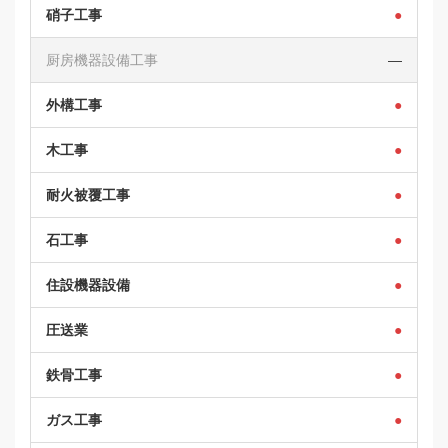
硝子工事
●
厨房機器設備工事
―
外構工事
●
木工事
●
耐火被覆工事
●
石工事
●
住設機器設備
●
圧送業
●
鉄骨工事
●
ガス工事
●