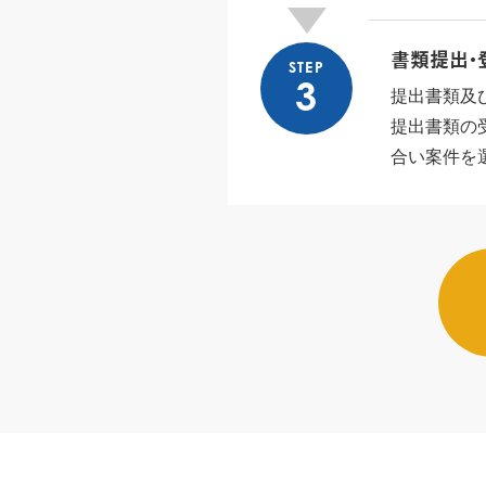
書類提出・
STEP
3
提出書類及
提出書類の
合い案件を