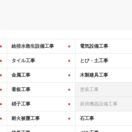
●
給排水衛生設備工事
●
電気設備工事
●
タイル工事
●
とび・土工事
●
金属工事
●
木製建具工事
●
看板工事
●
塗装工事
●
硝子工事
●
厨房機器設備工事
●
耐火被覆工事
●
石工事