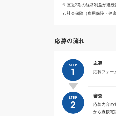
直近2期の経常利益が連続
社会保険（雇用保険・健
応募の流れ
応募
STEP
1
応募フォー
審査
STEP
2
応募内容の
から直接電