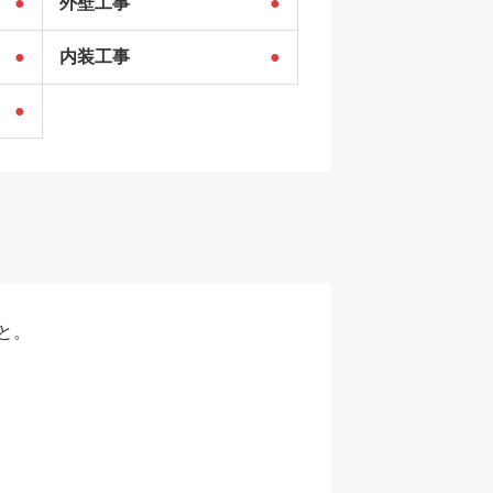
●
外壁工事
●
●
内装工事
●
●
と。