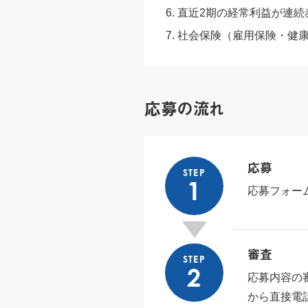
直近2期の経常利益が連続
社会保険（雇用保険・健
応募の流れ
応募
STEP
1
応募フォー
審査
STEP
2
応募内容の
から直接電