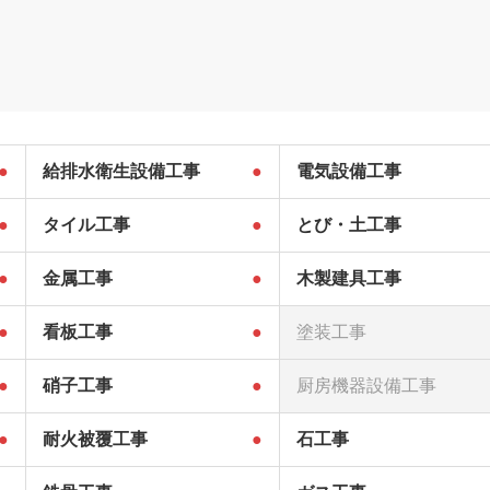
●
給排水衛生設備工事
●
電気設備工事
●
タイル工事
●
とび・土工事
●
金属工事
●
木製建具工事
●
看板工事
●
塗装工事
●
硝子工事
●
厨房機器設備工事
●
耐火被覆工事
●
石工事