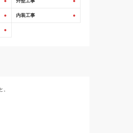
●
外壁工事
●
●
内装工事
●
●
と。