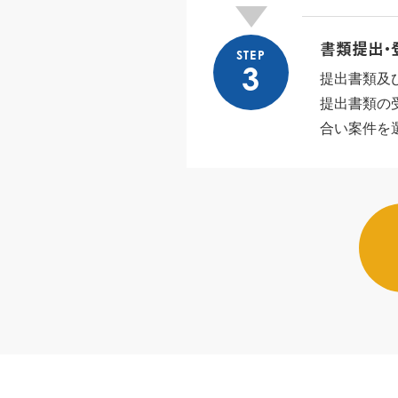
書類提出・
STEP
3
提出書類及
提出書類の
合い案件を