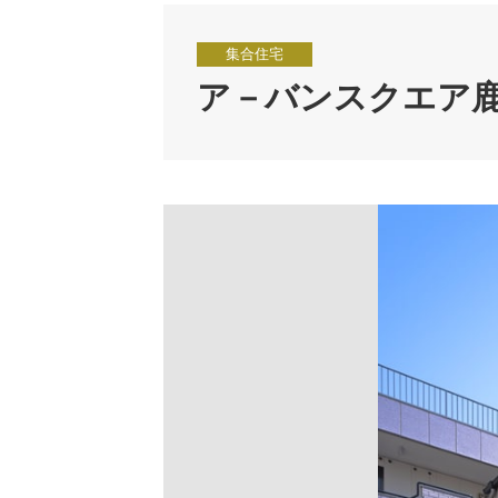
集合住宅
ア－バンスクエア鹿浜