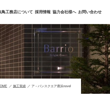
似鳥工務店について
採用情報
協力会社様へ
お問い合わせ
HOME
施工実績
ア－バンスクエア鹿浜novel