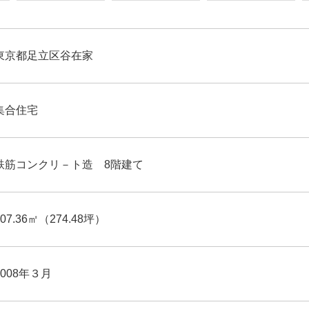
東京都足立区谷在家
集合住宅
鉄筋コンクリ－ト造 8階建て
907.36㎡（274.48坪）
2008年３月