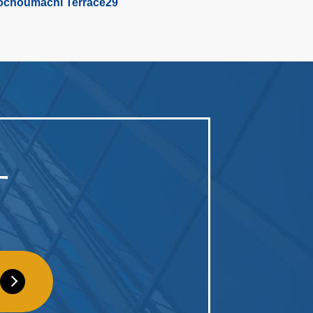
ochoumachi Terrace29
す