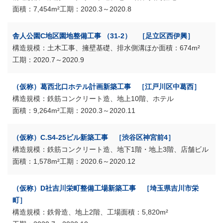
7,454m²
2020.3～2020.8
舎人公園C地区園地整備工事 （31-2） ［足立区西伊興］
土木工事、擁壁基礎、排水側溝ほか
674m²
2020.7～2020.9
（仮称）葛西北口ホテル計画新築工事 ［江戸川区中葛西］
鉄筋コンクリート造、地上10階、ホテル
9,264m²
2020.3～2020.11
（仮称）C.S4-25ビル新築工事 ［渋谷区神宮前4］
鉄筋コンクリート造、地下1階・地上3階、店舗ビル
1,578m²
2020.6～2020.12
（仮称）D社吉川栄町整備工場新築工事 ［埼玉県吉川市栄
町］
鉄骨造、地上2階、工場
5,820m²