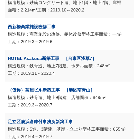
鉄筋コンクリート造、地下1階・地上2階、庫裡
2,214m²
2019.10～2020.2
西新橋商業施設改修工事
商業施設の改修、躯体改修型枠工事
ーm²
2019.3～2019.6
HOTEL Asakusa新築工事 ［台東区浅草7］
鉄骨造、地上7階建、ホテル
248m²
2019.11～2020.4
（仮称）菊屋ビル新築工事 ［港区南青山］
鉄骨造、地上9階建、店舗
849m²
2019.3～2020.7
足立区鹿浜倉庫付事務所新築工事
S造、3階建、基礎・立上り型枠工事
655m²
2019.4～2019.7