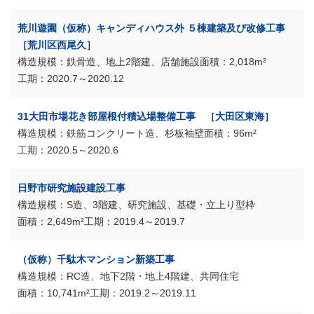
荒川遊園（仮称）キャンディハウス外 ５棟建築及び改修工事
［荒川区西尾久］
鉄骨造、地上2階建、店舗施設
2,018m²
2020.7～2020.12
31大田市場花き部屋根付積込場整備工事 ［大田区東海］
鉄筋コンクリート造、杉板袖壁
96m²
2020.5～2020.6
日野市研究施設建設工事
S造、3階建、研究施設、基礎・立上り型枠
2,649m²
2019.4～2019.7
（仮称）千駄木マンション新築工事
RC造、地下2階・地上4階建、共同住宅
10,741m²
2019.2～2019.11