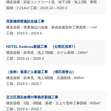
鉄筋コンクリート造、地下1階・地上2階、庫裡
2,214m²
2019.10～2020.2
西新橋商業施設改修工事
商業施設の改修、躯体改修型枠工事
ーm²
2019.3～2019.6
HOTEL Asakusa新築工事 ［台東区浅草7］
鉄骨造、地上7階建、ホテル
248m²
2019.11～2020.4
（仮称）菊屋ビル新築工事 ［港区南青山］
鉄骨造、地上9階建、店舗
849m²
2019.3～2020.7
足立区鹿浜倉庫付事務所新築工事
S造、3階建、基礎・立上り型枠工事
655m²
2019.4～2019.7