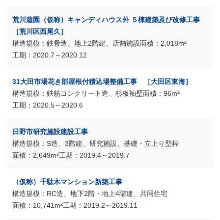
荒川遊園（仮称）キャンディハウス外 ５棟建築及び改修工事
［荒川区西尾久］
鉄骨造、地上2階建、店舗施設
2,018m²
2020.7～2020.12
31大田市場花き部屋根付積込場整備工事 ［大田区東海］
鉄筋コンクリート造、杉板袖壁
96m²
2020.5～2020.6
日野市研究施設建設工事
S造、3階建、研究施設、基礎・立上り型枠
2,649m²
2019.4～2019.7
（仮称）千駄木マンション新築工事
RC造、地下2階・地上4階建、共同住宅
10,741m²
2019.2～2019.11