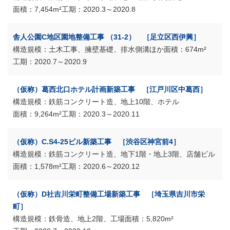
7,454m²
2020.3～2020.8
舎人公園C地区園地整備工事 （31-2） ［足立区西伊興］
土木工事、擁壁基礎、排水側溝ほか
674m²
2020.7～2020.9
（仮称）葛西北口ホテル計画新築工事 ［江戸川区中葛西］
鉄筋コンクリート造、地上10階、ホテル
9,264m²
2020.3～2020.11
（仮称）C.S4-25ビル新築工事 ［渋谷区神宮前4］
鉄筋コンクリート造、地下1階・地上3階、店舗ビル
1,578m²
2020.6～2020.12
（仮称）D社吉川栄町整備工場新築工事 ［埼玉県吉川市栄
町］
鉄骨造、地上2階、工場
5,820m²