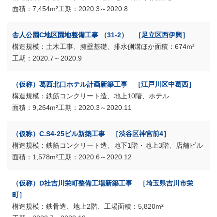
7,454m²
2020.3～2020.8
舎人公園C地区園地整備工事 （31-2） ［足立区西伊興］
土木工事、擁壁基礎、排水側溝ほか
674m²
2020.7～2020.9
（仮称）葛西北口ホテル計画新築工事 ［江戸川区中葛西］
鉄筋コンクリート造、地上10階、ホテル
9,264m²
2020.3～2020.11
（仮称）C.S4-25ビル新築工事 ［渋谷区神宮前4］
鉄筋コンクリート造、地下1階・地上3階、店舗ビル
1,578m²
2020.6～2020.12
（仮称）D社吉川栄町整備工場新築工事 ［埼玉県吉川市栄
町］
鉄骨造、地上2階、工場
5,820m²