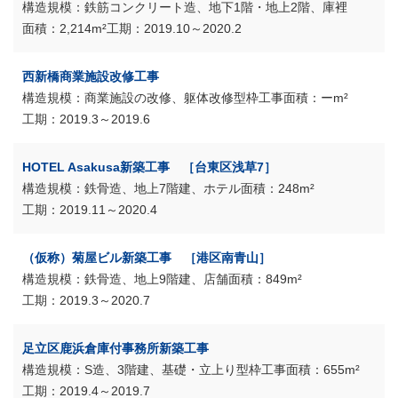
鉄筋コンクリート造、地下1階・地上2階、庫裡
2,214m²
2019.10～2020.2
西新橋商業施設改修工事
商業施設の改修、躯体改修型枠工事
ーm²
2019.3～2019.6
HOTEL Asakusa新築工事 ［台東区浅草7］
鉄骨造、地上7階建、ホテル
248m²
2019.11～2020.4
（仮称）菊屋ビル新築工事 ［港区南青山］
鉄骨造、地上9階建、店舗
849m²
2019.3～2020.7
足立区鹿浜倉庫付事務所新築工事
S造、3階建、基礎・立上り型枠工事
655m²
2019.4～2019.7