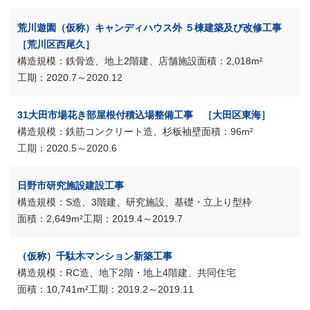
荒川遊園（仮称）キャンディハウス外 ５棟建築及び改修工事
［荒川区西尾久］
鉄骨造、地上2階建、店舗施設
2,018m²
2020.7～2020.12
31大田市場花き部屋根付積込場整備工事 ［大田区東海］
鉄筋コンクリート造、杉板袖壁
96m²
2020.5～2020.6
日野市研究施設建設工事
S造、3階建、研究施設、基礎・立上り型枠
2,649m²
2019.4～2019.7
（仮称）千駄木マンション新築工事
RC造、地下2階・地上4階建、共同住宅
10,741m²
2019.2～2019.11