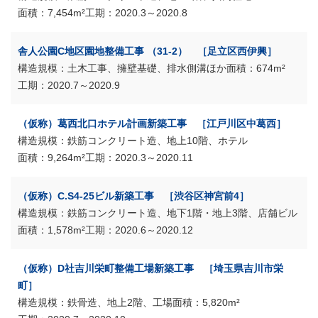
7,454m²
2020.3～2020.8
舎人公園C地区園地整備工事 （31-2） ［足立区西伊興］
土木工事、擁壁基礎、排水側溝ほか
674m²
2020.7～2020.9
（仮称）葛西北口ホテル計画新築工事 ［江戸川区中葛西］
鉄筋コンクリート造、地上10階、ホテル
9,264m²
2020.3～2020.11
（仮称）C.S4-25ビル新築工事 ［渋谷区神宮前4］
鉄筋コンクリート造、地下1階・地上3階、店舗ビル
1,578m²
2020.6～2020.12
（仮称）D社吉川栄町整備工場新築工事 ［埼玉県吉川市栄
町］
鉄骨造、地上2階、工場
5,820m²