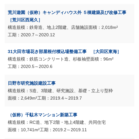
荒川遊園（仮称）キャンディハウス外 ５棟建築及び改修工事
［荒川区西尾久］
鉄骨造、地上2階建、店舗施設
2,018m²
2020.7～2020.12
31大田市場花き部屋根付積込場整備工事 ［大田区東海］
鉄筋コンクリート造、杉板袖壁
96m²
2020.5～2020.6
日野市研究施設建設工事
S造、3階建、研究施設、基礎・立上り型枠
2,649m²
2019.4～2019.7
（仮称）千駄木マンション新築工事
RC造、地下2階・地上4階建、共同住宅
10,741m²
2019.2～2019.11