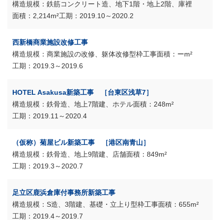
鉄筋コンクリート造、地下1階・地上2階、庫裡
2,214m²
2019.10～2020.2
西新橋商業施設改修工事
商業施設の改修、躯体改修型枠工事
ーm²
2019.3～2019.6
HOTEL Asakusa新築工事 ［台東区浅草7］
鉄骨造、地上7階建、ホテル
248m²
2019.11～2020.4
（仮称）菊屋ビル新築工事 ［港区南青山］
鉄骨造、地上9階建、店舗
849m²
2019.3～2020.7
足立区鹿浜倉庫付事務所新築工事
S造、3階建、基礎・立上り型枠工事
655m²
2019.4～2019.7